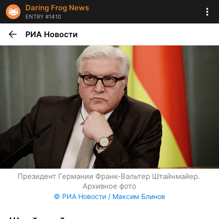
Daring Frog News
ENTRY #1410
РИА Новости
Президент Германии Франк-Вальтер Штайнмайер. 
Архивное фото
© РИА Новости / Максим Блинов