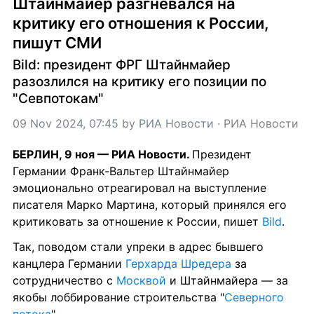
Штайнмайер разгневался на 
критику его отношения к России, 
пишут СМИ
Bild: президент ФРГ Штайнмайер 
разозлился на критику его позиции по 
"Севпотокам"
09 Nov 2024, 07:45
 by 
РИА Новости
 · 
РИА Новости
БЕРЛИН, 9 ноя — РИА Новости. 
Президент 
Германии Франк-Вальтер Штайнмайер 
эмоционально отреагировал на выступление 
писателя Марко Мартина, который принялся его 
критиковать за отношение к России, пишет 
Bild
.
Так, поводом стали упреки в адрес бывшего 
канцлера Германии 
Герхарда Шредера
 за 
сотрудничество с 
Москвой
 и Штайнмайера — за 
якобы лоббирование строительства "
Северного 