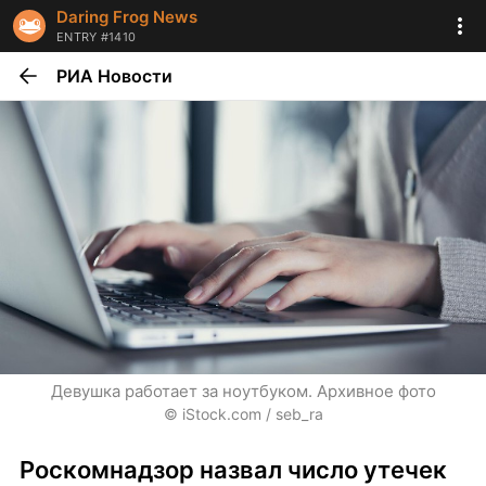
Daring Frog News
ENTRY #1410
РИА Новости
Девушка работает за ноутбуком. Архивное фото
© iStock.com / seb_ra
Роскомнадзор назвал число утечек 