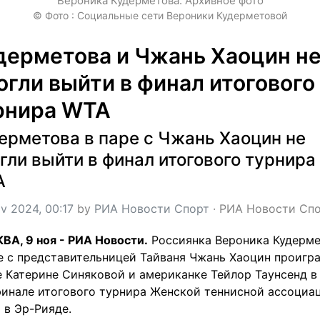
Вероника Кудерметова. Архивное фото
© Фото : Социальные сети Вероники Кудерметовой
дерметова и Чжань Хаоцин не
огли выйти в финал итогового 
рнира WTA
ерметова в паре с Чжань Хаоцин не 
гли выйти в финал итогового турнира 
A
v 2024, 00:17
 by 
РИА Новости Спорт
 · 
РИА Новости Сп
А, 9 ноя - РИА Новости.
 Россиянка Вероника Кудерме
е с представительницей Тайваня Чжань Хаоцин проигра
 Катерине Синяковой и американке Тейлор Таунсенд в 
инале итогового турнира Женской теннисной ассоциац
 в Эр-Рияде.