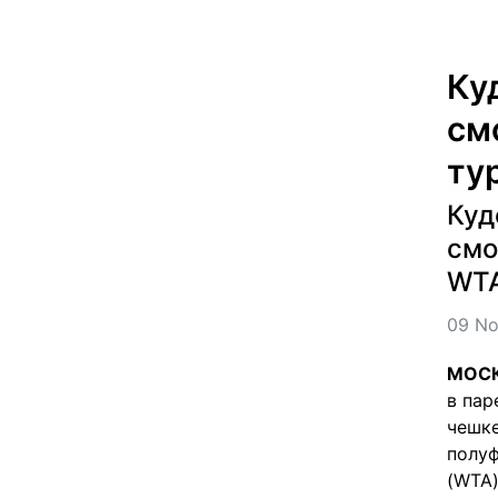
Ку
см
ту
Куд
смо
WT
09 No
МОСКВ
в пар
чешке
полуф
(WTA)