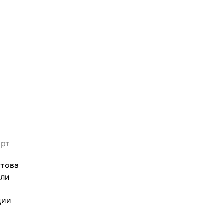
 
орт
това 
ли 
ии 