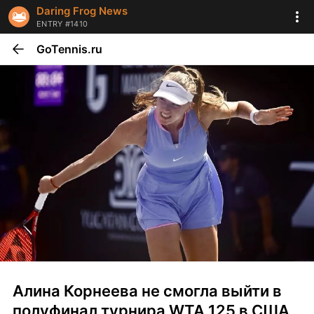
Daring Frog News
ENTRY #1410
GoTennis.ru
Алина Корнеева не смогла выйти в 
полуфинал турнира WTA 125 в США