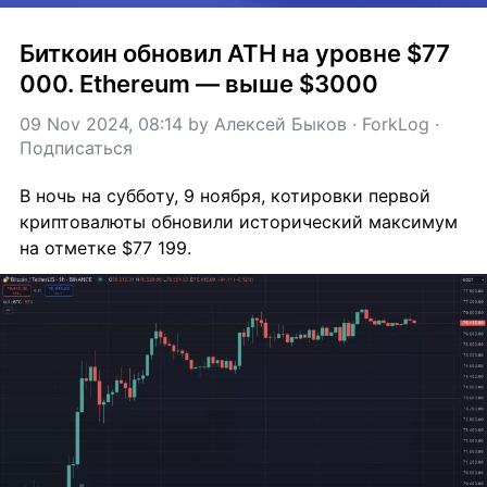
Биткоин обновил ATH на уровне $77 
000. Ethereum — выше $3000
09 Nov 2024, 08:14
 by 
Алексей Быков
 · 
ForkLog
 · 
Подписаться
В ночь на субботу, 9 ноября, котировки первой 
криптовалюты обновили исторический максимум 
на отметке $77 199.