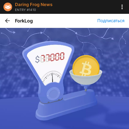
Daring Frog News
ENTRY #1410
ForkLog
Подписаться