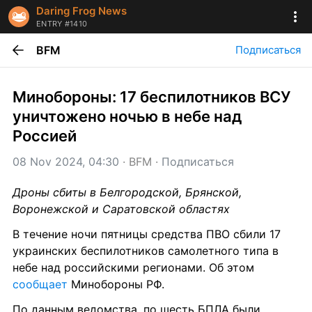
Daring Frog News
ENTRY #1410
BFM
Подписаться
Минобороны: 17 беспилотников ВСУ 
уничтожено ночью в небе над 
Россией
08 Nov 2024, 04:30
 · 
BFM
 · 
Подписаться
Дроны сбиты в Белгородской, Брянской, 
Воронежской и Саратовской областях
В течение ночи пятницы средства ПВО сбили 17 
украинских беспилотников самолетного типа в 
небе над российскими регионами. Об этом 
сообщает
 Минобороны РФ.
По данным ведомства, по шесть БПЛА были 