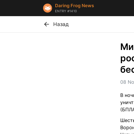
Daring Frog News
ENTRY #1410
Назад
Ми
ро
бе
08 No
В ноч
уничт
(БПЛА
Шесть
Ворон