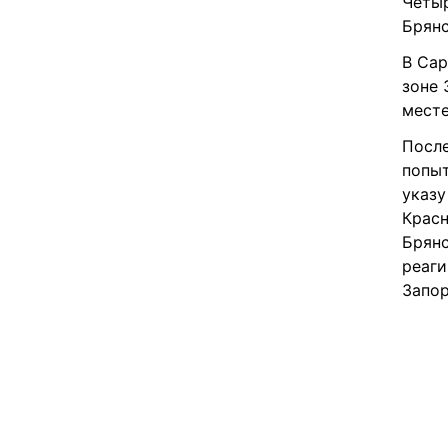
Четыр
Брянс
В Сар
зоне 
месте
После
попыт
указу
Красн
Брянс
реаги
Запор