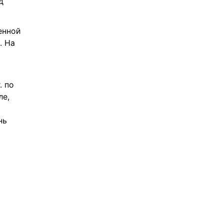
 
нной 
 На 
 по 
е, 
ь 