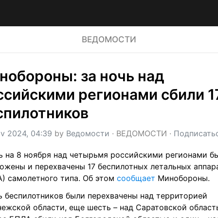
ВЕДОМОСТИ
нобороны: за ночь над 
ссийскими регионами сбили 17
спилотников
v 2024, 04:39
 by 
Ведомости
 · 
ВЕДОМОСТИ
 · 
Подписать
ь на 8 ноября над четырьмя российскими регионами бы
ожены и перехвачены 17 беспилотных летальных аппара
) самолетного типа. Об этом 
сообщает 
Минобороны.
 беспилотников были перехвачены над территорией 
ежской области, еще шесть – над Саратовской область