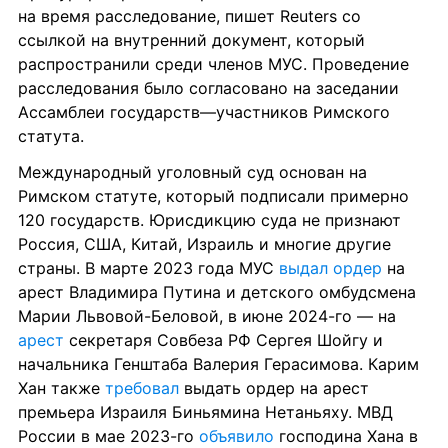
на время расследование, пишет Reuters со 
ссылкой на внутренний документ, который 
распространили среди членов МУС. Проведение 
расследования было согласовано на заседании 
Ассамблеи государств—участников Римского 
статута.
Международный уголовный суд основан на 
Римском статуте, который подписали примерно 
120 государств. Юрисдикцию суда не признают 
Россия, США, Китай, Израиль и многие другие 
страны. В марте 2023 года МУС 
выдал ордер
 на 
арест Владимира Путина и детского омбудсмена 
Марии Львовой-Беловой, в июне 2024-го — на 
арест
 секретаря Совбеза РФ Сергея Шойгу и 
начальника Генштаба Валерия Герасимова. Карим 
Хан также 
требовал
 выдать ордер на арест 
премьера Израиля Биньямина Нетаньяху. МВД 
России в мае 2023-го 
объявило
 господина Хана в 