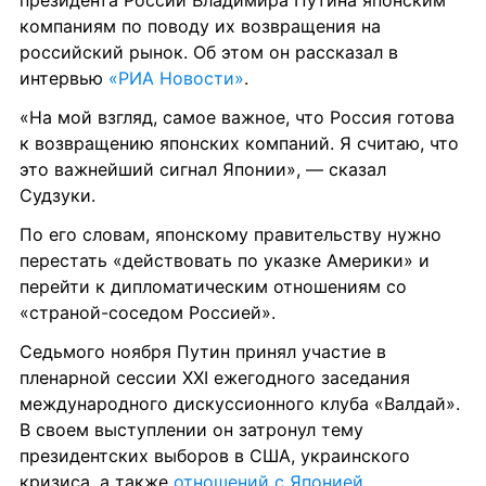
президента России Владимира Путина японским 
компаниям по поводу их возвращения на 
российский рынок. Об этом он рассказал в 
интервью 
«РИА Новости»
.
«На мой взгляд, самое важное, что Россия готова 
к возвращению японских компаний. Я считаю, что 
это важнейший сигнал Японии», — сказал 
Судзуки.
По его словам, японскому правительству нужно 
перестать «действовать по указке Америки» и 
перейти к дипломатическим отношениям со 
«страной-соседом Россией».
Седьмого ноября Путин принял участие в 
пленарной сессии XXI ежегодного заседания 
международного дискуссионного клуба «Валдай». 
В своем выступлении он затронул тему 
президентских выборов в США, украинского 
кризиса, а также 
отношений с Японией
.