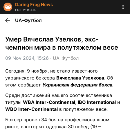
Daring Frog News
ENTRY #1410
UA-Футбол
Умер Вячеслав Узелков, экс-
чемпион мира в полутяжелом весе
09 Nov 2024, 15:26
 · 
UA-Футбол
Сегодня, 9 ноября, не стало известного 
украинского боксера 
Вячеслава Узелкова
. Об 
этом сообщает 
Украинская федерация бокса.
Среди достижений нашего соотечественника 
титулы 
WBA Inter-Continental
, 
IBO International
 и 
WBO Inter-Continental
 в полутяжелом весе.
Боксер провел 34 боя на профессиональном 
ринге, в которых одержал 30 побед (19 – 