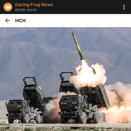
Daring Frog News
ENTRY #1410
НСН