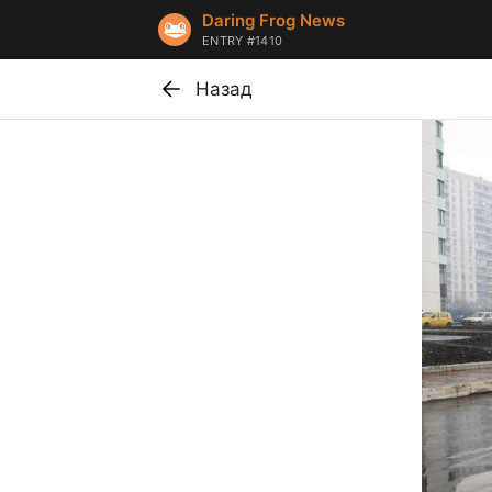
Daring Frog News
ENTRY #1410
Назад