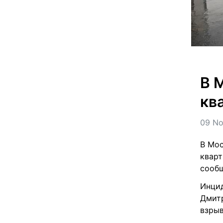
В 
кв
09 No
В Мос
кварт
сообщ
Инцид
Дмитр
взрыв