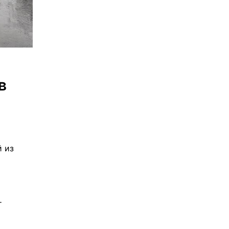
 
 из 
 