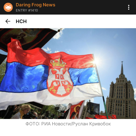
Daring Frog News
ENTRY #1410
НСН
ФОТО: РИА Новости/Руслан Кривобок