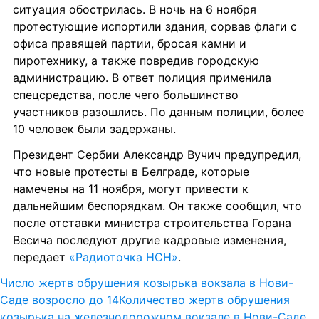
ситуация обострилась. В ночь на 6 ноября 
протестующие испортили здания, сорвав флаги с 
офиса правящей партии, бросая камни и 
пиротехнику, а также повредив городскую 
администрацию. В ответ полиция применила 
спецсредства, после чего большинство 
участников разошлись. По данным полиции, более 
10 человек были задержаны.
Президент Сербии Александр Вучич предупредил, 
что новые протесты в Белграде, которые 
намечены на 11 ноября, могут привести к 
дальнейшим беспорядкам. Он также сообщил, что 
после отставки министра строительства Горана 
Весича последуют другие кадровые изменения, 
передает 
«Радиоточка НСН»
.
Число жертв обрушения козырька вокзала в Нови-
Саде возросло до 14
Количество жертв обрушения 
козырька на железнодорожном вокзале в Нови-Саде 