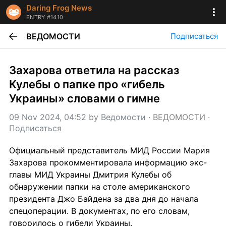
Daring Frog News
ENTRY #1410
ВЕДОМОСТИ
Подписаться
Захарова ответила на рассказ 
Кулебы о папке про «гибель 
Украины» словами о гимне
09 Nov 2024, 04:52
 by 
Ведомости
 · 
ВЕДОМОСТИ
 · 
Подписаться
Официальный представитель МИД России Мария 
Захарова прокомментировала информацию экс-
главы МИД Украины Дмитрия Кулебы об 
обнаружении папки на столе американского 
президента Джо Байдена за два дня до начала 
спецоперации. В документах, по его словам, 
говорилось о гибели Украины.