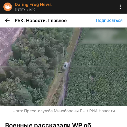
Daring Frog News
ENTRY #1410
РБК. Новости. Главное
Подписаться
Фото: Пресс-служба Минобороны РФ / РИА Новости
Военные рассказали WP об 