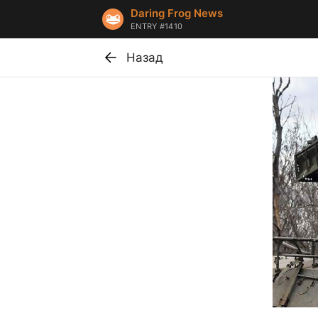
Daring Frog News
ENTRY #1410
Назад