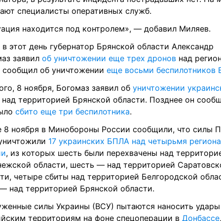
ают специалисты оперативных служб.
ация находится под контролем», — добавил Миляев.
 в этот день губернатор Брянской области Александр 
аз заявил 
об уничтожении еще трех дронов
 над регион
 сообщил об уничтожении 
еще восьми беспилотников 
ого, 8 ноября, Богомаз заявил об 
уничтожении украинск
 над территорией Брянской области. Позднее он сообщ
ыло 
сбито еще три беспилотника
.
 8 ноября в Минобороны России сообщили, что силы ПВ
уничтожили 
17 украинских БПЛА над четырьмя региона
ии
, из которых шесть были перехвачены над территорие
ежской области, шесть — над территорией Саратовско
ти, четыре сбиты над территорией Белгородской облас
— над территорией Брянской области.
женные силы Украины (ВСУ) пытаются наносить удары 
йским территориям на фоне спецоперации в 
Донбассе