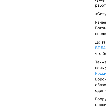
работ
«Ситу
Ранее
Богом
после
До эт
БПЛА
что б
Также
ночь 
Росс
Ворон
облас
один 
Воору
росси