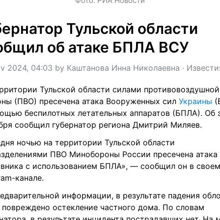
Фото: РИА Новости
бернатор Тульской области 
общил об атаке БПЛА ВСУ
v 2024, 04:03
 by 
Каштанова Инна Николаевна
 · 
Извести
рритории Тульской области силами противовоздушной 
ны (ПВО) пресечена атака Вооруженных сил 
Украины
 (
ощью беспилотных летательных аппаратов (БПЛА). Об э
бря сообщил губернатор региона Дмитрий Миляев.
дня ночью на территории Тульской области 
зделениями ПВО Минобороны России пресечена атака 
вника с использованием БПЛА», — сообщил он в своем
ram-канале.
едварительной информации, в результате падения обло
повреждено остекление частного дома. По словам 
натора, в результате инцидента пострадавших нет. На м