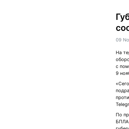
Гу
со
09 No
На те
оборо
с пом
9 ноя
«Сего
подра
проти
Teleg
По пр
БПЛА 
губер