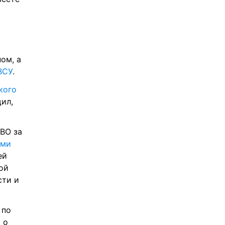
ом, а 
ВСУ
.
ого 
ил, 
О за 
ми 
й 
й 
ти и 
по 
, о 