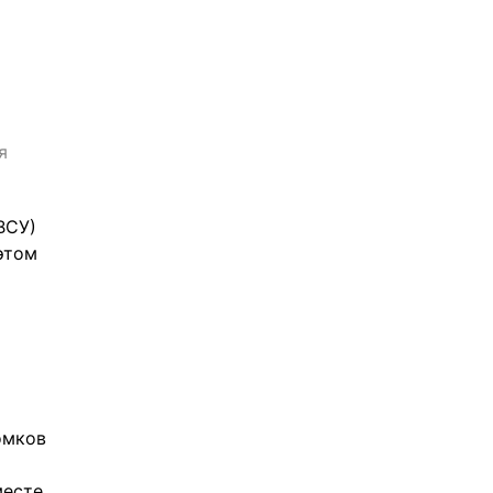
я
ВСУ) 
том 
 
мков 
есте 