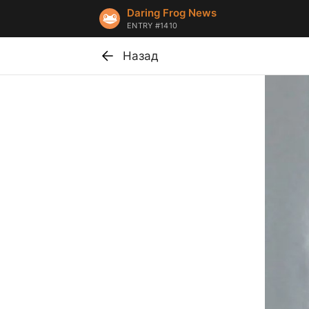
Daring Frog News
ENTRY #1410
Назад