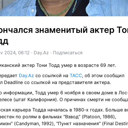
ончался знаменитый актер Тон
дд
v 2024, 06:12
 · 
Day.Az
 · 
Подписаться
канский актер Тони Тодд умер в возрасте 69 лет.
ередает 
Day.Az
 со ссылкой на 
ТАСС
, об этом сообщил 
л Deadline со ссылкой на представителя актера.
о информации, Тодд умер 6 ноября в своем доме в Лос
лесе (штат Калифорния). О причинах смерти не сообща
ская карьера Тодда началась в 1980-х годах. Больше вс
вестен по ролям в фильмах "Взвод" (Platoon, 1986), 
имэн" (Candyman, 1992), "Пункт назначения" (Final Destina