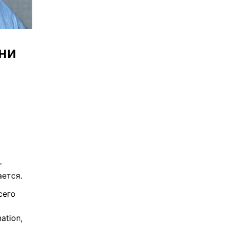
и 
-
ется.
его 
tion, 