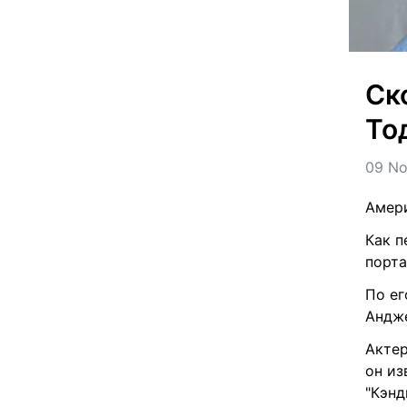
Ск
То
09 No
Амери
Как п
порта
По ег
Андже
Актер
он из
"Кэнд