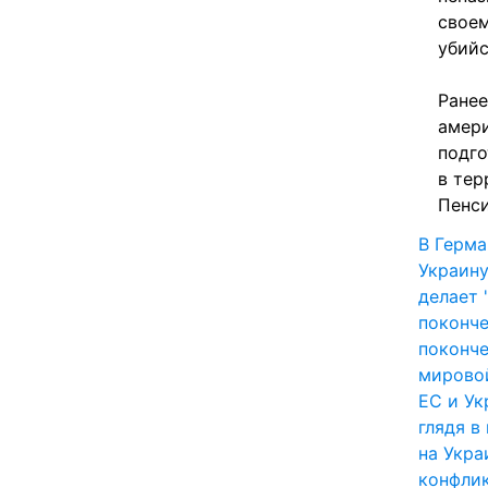
своем
убийс
Ранее
амери
подго
в тер
Пенси
В Герма
Украину
делает 
поконче
поконч
мировой
ЕС и Ук
глядя в
на Укра
конфлик