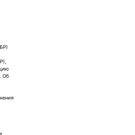
Р) 
), 
цию 
 Об 
нения 
 