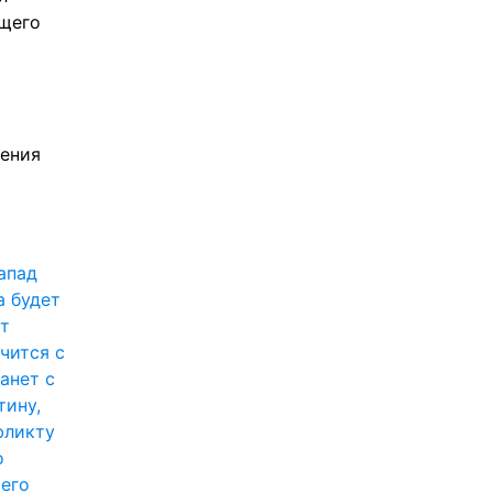
щего 
ения 
пад 
 будет 
т 
чится с 
анет с 
ину, 
ликту 
 
его 