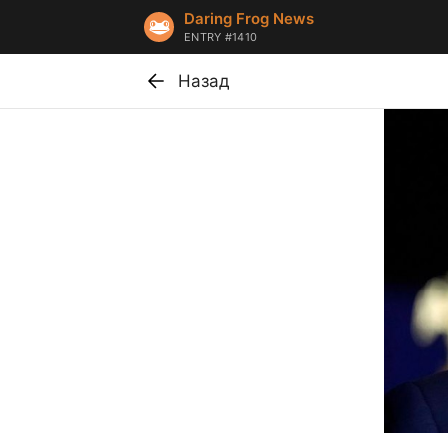
Daring Frog News
ENTRY #1410
Назад