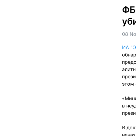
ФБ
уб
08 No
ИА "О
обнар
предс
элитн
прези
этом 
«Мини
в неу
прези
В док
неназ