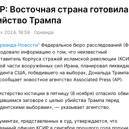
Р: Восточная страна готовила 
ийство Трампа
v 2024, 18:59
 · 
Ореанда
реанда-Новости"
 Федеральное бюро расследований (ФБ
одовало информацию о том, что неизвестный 
тавитель Корпуса стражей исламской революции (КСИР
ой части вооружённых сил Ирана, планировал ликвида
дента США, победившего на выборах, Дональда Трампа.
сообщает новостное агентство Associated Press (AP).
стерство юстиции в пятницу (8 ноября) огласило обви
давшемся заговоре с целью убийства Трампа перед 
дентскими выборами», — указывает агентство.
ументах, представленных в суд, утверждается, что 
ванный офицер КСИР в сентябре прошлого года поручил