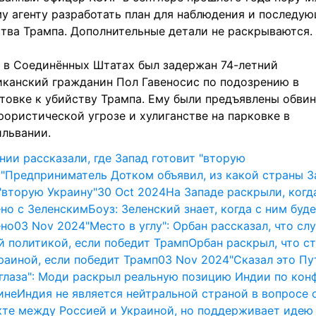
у агенту разработать план для наблюдения и последую
тва Трампа. Дополнительные детали не раскрываются.
 в Соединённых Штатах был задержан 74-летний 
канский гражданин Пол Гавеносис по подозрению в 
товке к убийству Трампа. Ему были предъявлены обвин
рористической угрозе и хулиганстве на парковке в 
львании.
нии рассказали, где Запад готовит "вторую 
"
Предприниматель Дотком объявил, из какой страны За
"вторую Украину"
30 Oct 2024
На Западе раскрыли, когда
но с Зеленским
Боуз: Зеленский знает, когда с ним буде
ено
03 Nov 2024
"Место в углу": Орбан рассказал, что слу
 политикой, если победит Трамп
Орбан раскрыл, что ст
раиной, если победит Трамп
03 Nov 2024
"Сказал это Пут
 глаза": Моди раскрыл реальную позицию Индии по конф
ине
Индия не является нейтральной страной в вопросе о
те между Россией и Украиной, но поддерживает идею 