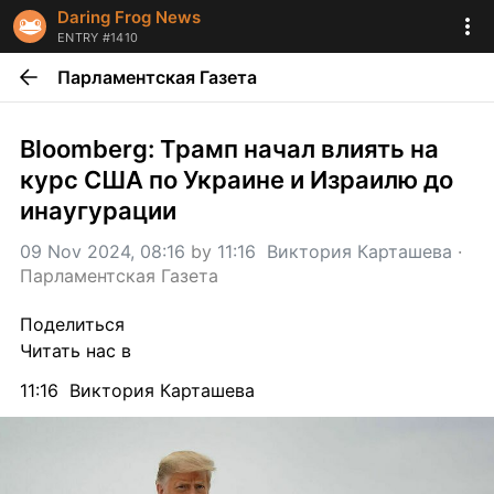
Daring Frog News
ENTRY #1410
Парламентская Газета
Bloomberg: Трамп начал влиять на 
курс США по Украине и Израилю до 
инаугурации
09 Nov 2024, 08:16
 by 
11:16  Виктория Карташева
 · 
Парламентская Газета
Поделиться
Читать нас в
11:16  Виктория Карташева