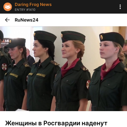
Daring Frog News
ENTRY #1410
RuNews24
Женщины в Росгвардии наденут 