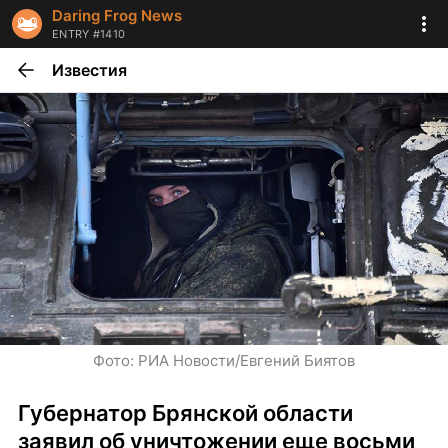
Daring Frog News
ENTRY #1410
Известия
Фото: РИА Новости/Евгений Биятов
Губернатор Брянской области 
заявил об уничтожении еще восьми 