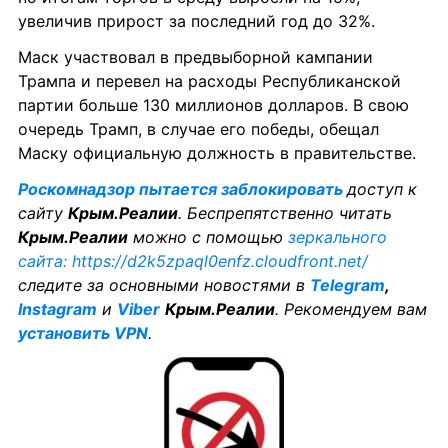
увеличив прирост за последний год до 32%.
Маск участвовал в предвыборной кампании 
Трампа и перевел на расходы Республиканской 
партии больше 130 миллионов долларов. В свою 
очередь Трамп, в случае его победы, обещал 
Маску официальную должность в правительстве.
Роскомнадзор пытается заблокировать 
доступ к 
сайту 
Крым.Реалии
. Беспрепятственно читать 
Крым.Реалии
 можно с помощью 
зеркального 
сайта: https://d2k5zpaql0enfz.cloudfront.net/
следите за основными новостями в 
Telegram
, 
Instagram
 и 
Viber
Крым.Реалии
. Рекомендуем вам 
установить VPN
.