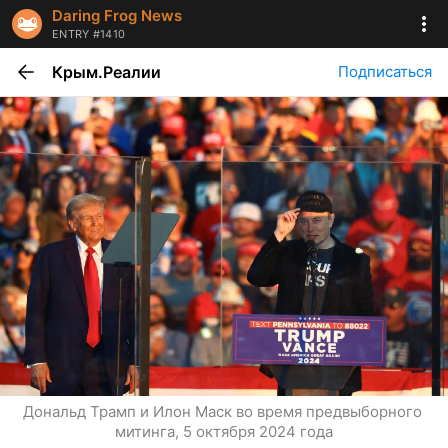
Daring Frog News
ENTRY #1410
Крым.Реалии
Подписаться
Дональд Трамп и Илон Маск во время предвыборного 
митинга, 5 октября 2024 года