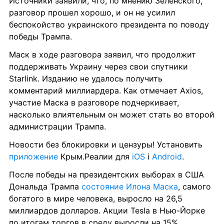
Источники заявили, что, по мнению Зеленского, 
разговор прошел хорошо, и он не усилил 
беспокойство украинского президента по поводу 
победы Трампа.
Маск в ходе разговора заявил, что продолжит 
поддерживать Украину через свои спутники 
Starlink. Изданию не удалось получить 
комментарий миллиардера. Как отмечает Axios, 
участие Маска в разговоре подчеркивает, 
насколько влиятельным он может стать во второй 
администрации Трампа.
Новости без блокировки и цензуры! Установить 
приложение
 Крым.Реалии для 
iOS
 і 
Android
.
После победы на президентских выборах в США 
Дональда Трампа 
состояние Илона Маска
, самого 
богатого в мире человека, выросло на 26,5 
миллиардов долларов. Акции Tesla в Нью-Йорке 
по итогам торгов в среду выросли на 15%, 