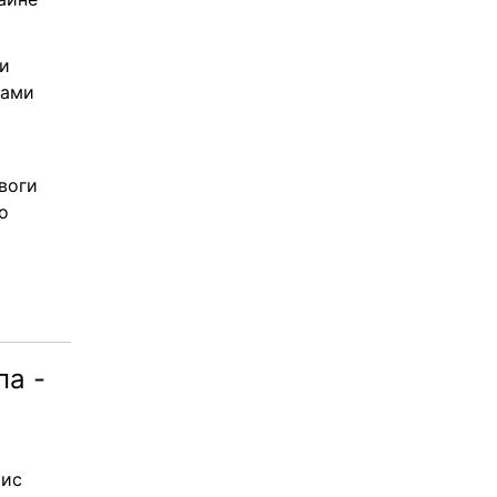
и 
ами 
оги 
 
а - 
ис 