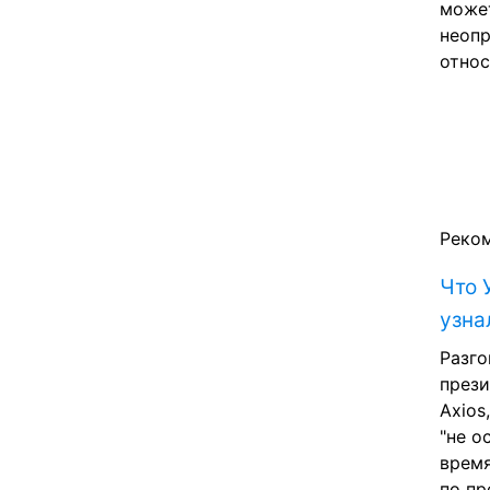
может
неопр
относ
Реко
Что 
узна
Разго
прези
Axios
"не о
время
по пр