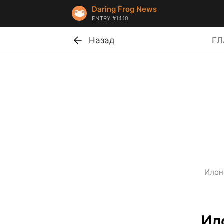
Daring Frog News
ENTRY #1410
Назад
ГЛ
Илон
Ил