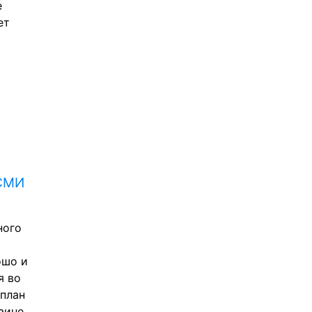
 
т 
СМИ 
ого 
шо и 
 во 
план 
ине 