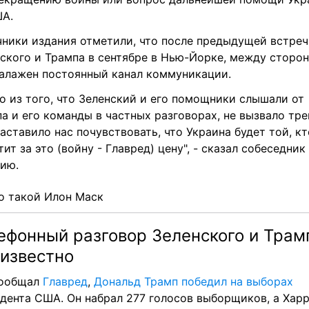
ША.
ники издания отметили, что после предыдущей встреч
ского и Трампа в сентябре в Нью-Йорке, между сторон
алажен постоянный канал коммуникации.
о из того, что Зеленский и его помощники слышали от 
а и его команды в частных разговорах, не вызвало трев
заставило нас почувствовать, что Украина будет той, кто
тит за это (войну - Главред) цену", - сказал собеседник 
ию.
о такой Илон Маск
ефонный разговор Зеленского и Трамп
 известно
ообщал 
Главред
, 
Дональд Трамп победил на выборах
дента США. Он набрал 277 голосов выборщиков, а Харр