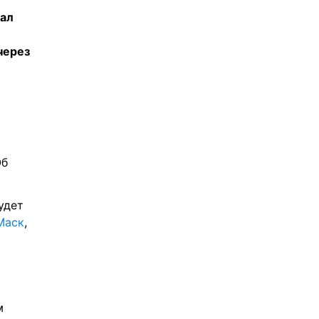
ал 
ерез 
б 
дет 
Маск
, 
 