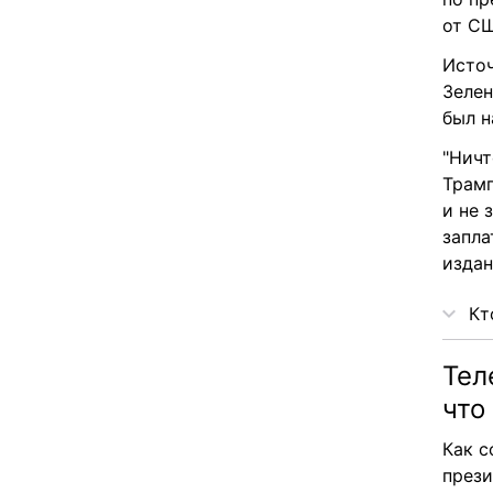
от С
Источ
Зелен
был н
"Ничт
Трамп
и не 
запла
издан
Кт
Тел
что
Как с
прези