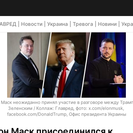
АВРЕД | Новости | Украина | Тревога | Новини | Укра
 Маск неожиданно принял участие в разговоре между Трамп
Зеленским / Коллаж: Главред, фото: x.com/elonmusk, 
facebook.com/DonaldTrump, Офис президента Украины
он Маск присоединился к 