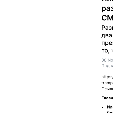
ра
СМ
Раз
два
пре
то,
08 No
Подп
https
tramp
Ссыл
Главн
Ил