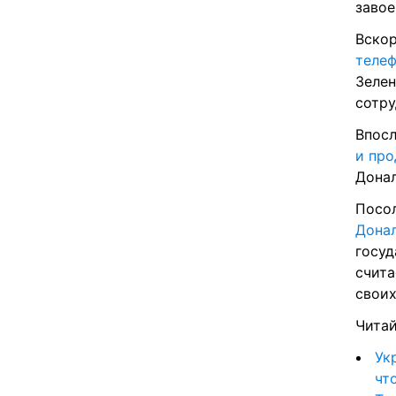
завое
Вскор
теле
Зелен
сотру
Впосл
и про
Дона
Донал
госуд
счита
своих
Читай
Ук
чт