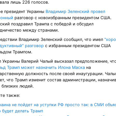
вала лишь 226 голосов.
е президент Украины 
Владимир Зеленский провел 
фонный
 разговор с новоизбранным президентом США. 
ский поздравил Трампа с победой и обсудил 
дничество между странами.
едствии Владимир Зеленский сообщил, что имел 
"хоро
дуктивный" разговор
 с избранным президентом США 
льдом Трампом.
ьд Трамп может назначить Илона Маска
 на 
арственную должность после своей инаугурации. Чалый
ет, что Трамп изменит состав администрации, назначив
 близких людей.
те также:
раина не пойдет на уступки РФ просто так: в СМИ объяс
о будет делать Трамп