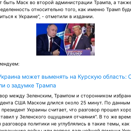
 быть Маск во второй администрации Трампа, а также
еделенность относительно того, как именно Трамп буде
иться к Украине", - отметили в издании.
мендуем:
Украина может выменять на Курскую область: 
ли о задумке Трампа
вор между Зеленским, Трампом и сторонником избранн
дента США Маском длился около 25 минут. По данным 
, президент Украины считает, что разговор прошел хоро
ставил у Зеленского ощущения отчаяния". В то же время
 разговора политики не углублялись в такие темы, как 
екращению войны или вопрос дальнейшей помощи Укра