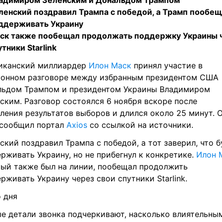
адимиром Зеленским и Дональдом Трампом
ленский поздравил Трампа с победой, а Трамп пообещ
ддерживать Украину
ск также пообещал продолжать поддержку Украины ч
утники Starlink
иканский миллиардер 
Илон Маск
 принял участие в 
онном разговоре между избранным президентом США 
льдом Трампом и президентом Украины Владимиром 
ским. Разговор состоялся 6 ноября вскоре после 
ления результатов выборов и длился около 25 минут. О
сообщил портал 
Axios
 со ссылкой на источники.
ский поздравил Трампа с победой, а тот заверил, что бу
рживать Украину, но не прибегнул к конкретике. 
Илон 
ый также был на линии, пообещал продолжить 
рживать Украину через свои спутники Starlink.
 дня
е детали звонка подчеркивают, насколько влиятельным