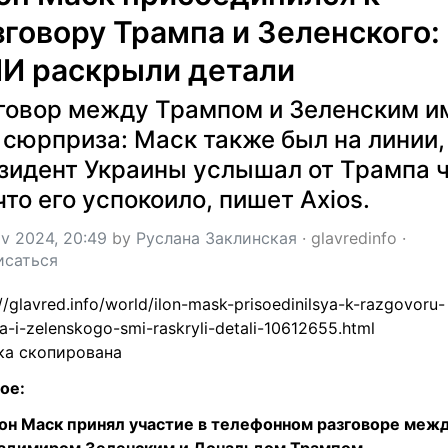
зговору Трампа и Зеленского: 
И раскрыли детали
говор между Трампом и Зеленским им
 сюрприза: Маск также был на линии, 
зидент Украины услышал от Трампа ч
 что его успокоило, пишет Axios.
v 2024, 20:49
 by 
Руслана Заклинская
 · 
glavredinfo
 · 
исаться
://glavred.info/world/ilon-mask-prisoedinilsya-k-razgovoru-
a-i-zelenskogo-smi-raskryli-detali-10612655.html
ка скопирована
ое:
он Маск принял участие в телефонном разговоре межд