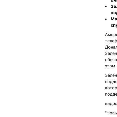
Вл
Зе
по
Ма
сп
Амер
телеф
Дона
Зелен
объяв
этом 
Зелен
подде
котор
подде
видео
"Новы