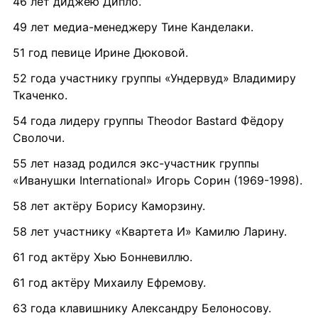
46 лет диджею Дипло.
49 лет медиа-менеджеру Тине Канделаки.
51 год певице Ирине Дюковой.
52 года участнику группы «Ундервуд» Владимиру 
Ткаченко.
54 года лидеру группы Theodor Bastard Фёдору 
Сволочи.
55 лет назад родился экс-участник группы 
«Иванушки International» Игорь Сорин (1969-1998).
58 лет актёру Борису Каморзину.
58 лет участнику «Квартета И» Камилю Ларину.
61 год актёру Хью Бонневиллю.
61 год актёру Михаилу Ефремову.
63 года клавишнику Александру Белоносову.