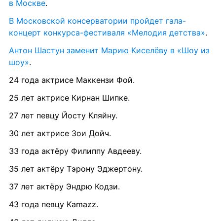
в Москве
.
В Московской консерватории пройдет гала-
концерт конкурса-фестиваля «Мелодия детства»
.
Антон Шастун заменит Марию Киселёву в «Шоу из 
шоу»
.
24 года актрисе Маккензи Фой.
25 лет актрисе Кирнан Шипке.
27 лет певцу Йосту Кляйну.
30 лет актрисе Зои Дойч.
33 года актёру Филиппу Авдееву.
35 лет актёру Тэрону Эджертону.
37 лет актёру Эндрю Кодзи.
43 года певцу Kamazz.