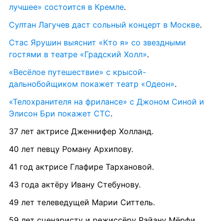
лучшее» состоится в Кремле
.
Султан Лагучев даст сольный концерт в Москве
.
Стас Ярушин выяснит «Кто я» со звездными 
гостями в театре «Градский Холл»
.
«Весёлое путешествие» с крысой-
дальнобойщиком покажет театр «Одеон»
.
«Телохранителя на фрилансе» с Джоном Синой и 
Элисон Бри покажет СТС
.
37 лет актрисе Дженнифер Холланд.
40 лет певцу Роману Архипову.
41 год актрисе Глафире Тархановой.
43 года актёру Ивану Стебунову.
49 лет телеведущей Марии Ситтель.
59 лет сценаристу и режиссёру Райану Мёрфи.