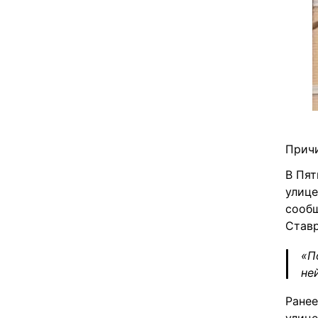
Причи
В Пят
улице
сообщ
Став
«П
не
Ранее