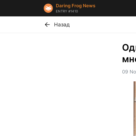
Daring Frog News
ENTRY #1410
Назад
Од
мн
09 No