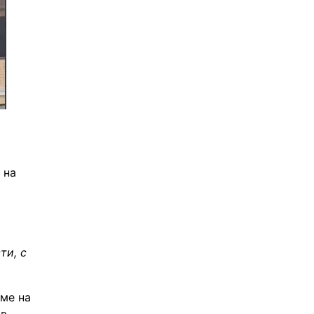
на 
и, с 
е на 