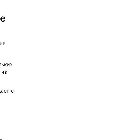
е 
ия
ьких 
из 
ает с 
 