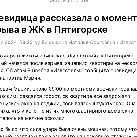
Фото: ИЗВЕСТИЯ
евидица рассказала о момент
рыва в ЖК в Пятигорске
v 2024, 08:30
 by 
Баюшкина Наталья Сергеевна
 · 
Извест
ожаре в жилом комплексе «Курортный» в Пятигорске, 
ый начался после взрыва, зацепило квартиры на нескол
х. Об этом 9 ноября «Известиям» сообщила очевидица 
напротив Мария.
овам Марии, около 09:00 по местному времени (совпад
вским) раздался грохот, «в квартире всё задрожало, 
хнулись окна на лоджии, посыпалась штукатурка». Она 
ила, что у кого-то из их многоквартирного дома окно 
телось на мелкие осколки.
о было, что сила удара была очень мощная, потому что 
ьные квартиры тоже зацепило на несколько этажей», —