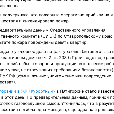
азала она.
 подчеркнула, что пожарные оперативно прибыли на ме
шествия и ликвидировали пожар.
едварительным данным Следственного управления 
твенного комитета (СУ СК) по Ставропольскому краю, 
ьтате пожара повреждены девять квартир.
ждено уголовное дело по факту хлопка бытового газа в
квартирном доме по ч. 2 ст. 238 («Производство, хране
озка либо сбыт товаров и продукции, выполнение работ
ние услуг, не отвечающих требованиям безопасности»), 
67 УК РФ («Умышленные уничтожение или повреждение 
ства»).
горании в ЖК «Курортный»
 в Пятигорске стало известн
 в этот день. По предварительным данным, причиной п
хлопок газовоздушной смеси. Уточнялось, что в результ
шествия погибла одна женщина, еще одна пострадавша