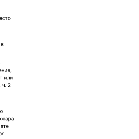
сто 
в 
 
ние, 
 или 
ч. 2 
о 
ожара 
ате 
я 