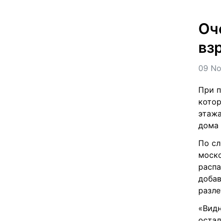
Оч
вз
09 No
При п
котор
этажа
дома 
По сл
моско
распа
добав
разле
«Видн
остал