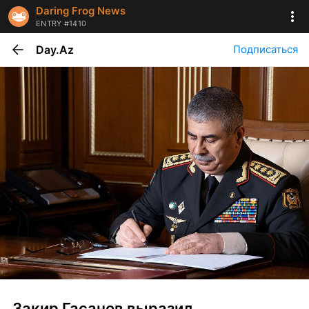
Daring Frog News
ENTRY #1410
Day.Az
Подписаться
Закир Гасанов выразил 